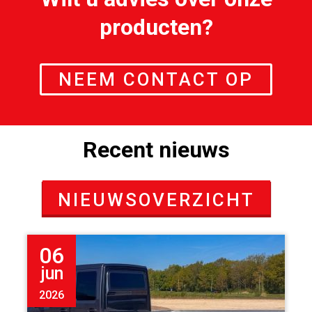
producten?
NEEM CONTACT OP
Recent nieuws
NIEUWSOVERZICHT
06
jun
2026