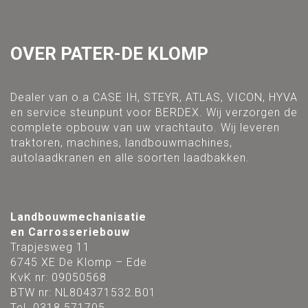
OVER PATER-DE KLOMP
Dealer van o.a CASE IH, STEYR, ATLAS, VICON, HYVA
en service steunpunt voor BERDEX. Wij verzorgen de
complete opbouw van uw vrachtauto. Wij leveren
traktoren, machines, landbouwmachines,
autolaadkranen en alle soorten laadbakken.
Landbouwmechanisatie
en Carrosseriebouw
Trapjesweg 11
6745 XE De Klomp – Ede
KvK nr: 09050568
BTW nr: NL804371532.B01
Tel. 0318 571705