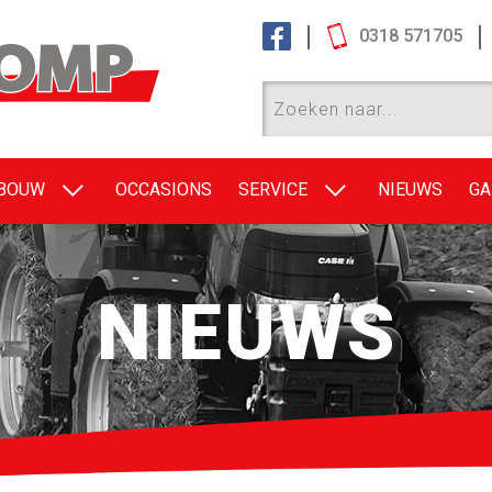
0318 571705
EBOUW
OCCASIONS
SERVICE
NIEUWS
GA
NIEUWS