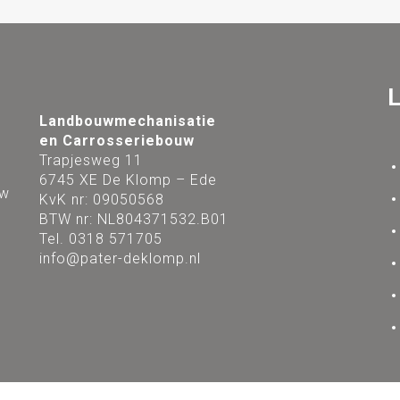
Landbouwmechanisatie
en Carrosseriebouw
Trapjesweg 11
6745 XE De Klomp – Ede
uw
KvK nr: 09050568
BTW nr: NL804371532.B01
Tel. 0318 571705
.
info@pater-deklomp.nl