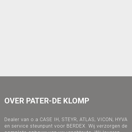
OVER PATER-DE KLOMP
Dealer van o.a CASE IH, STEYR, ATLAS, VICON, HYVA
en service steunpunt voor BERDEX. Wij verzorgen de