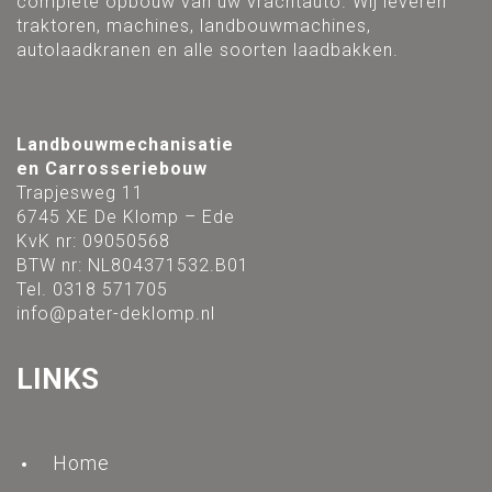
complete opbouw van uw vrachtauto. Wij leveren
traktoren, machines, landbouwmachines,
autolaadkranen en alle soorten laadbakken.
Landbouwmechanisatie
en Carrosseriebouw
Trapjesweg 11
6745 XE De Klomp – Ede
KvK nr: 09050568
BTW nr: NL804371532.B01
Tel. 0318 571705
info@pater-deklomp.nl
LINKS
Home