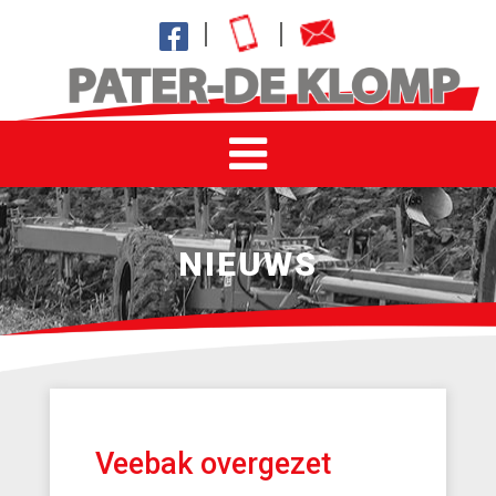
NIEUWS
Veebak overgezet