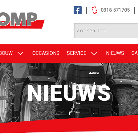
0318 571705
EBOUW
OCCASIONS
SERVICE
NIEUWS
GA
NIEUWS