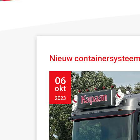
Nieuw containersysteem
06
okt
2023