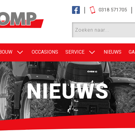
0318 571705
EBOUW
OCCASIONS
SERVICE
NIEUWS
GA
NIEUWS