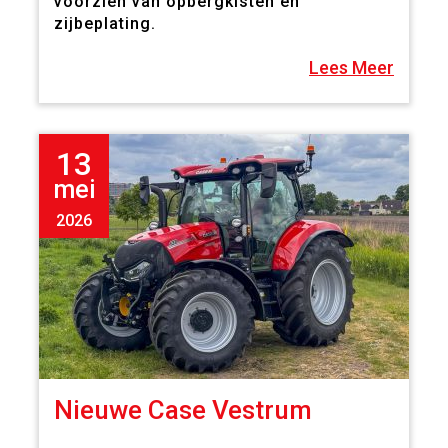
voorzien van opbergkisten en
zijbeplating.
Lees Meer
13
mei
2026
Nieuwe Case Vestrum