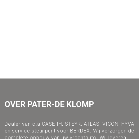
OVER PATER-DE KLOMP
Dealer van o.a CASE IH, STEYR, ATLAS, VICON, HYVA
en service steunpunt voor BERDEX. Wij verzorgen de
complete opbouw van uw vrachtauto. Wij leveren