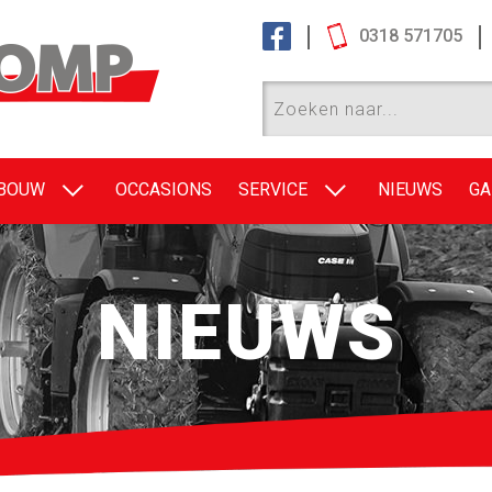
0318 571705
EBOUW
OCCASIONS
SERVICE
NIEUWS
GA
NIEUWS