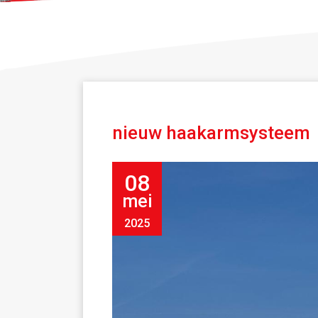
nieuw haakarmsysteem
08
mei
2025