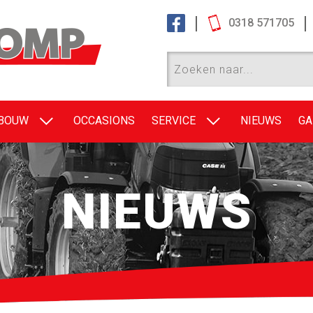
0318 571705
EBOUW
OCCASIONS
SERVICE
NIEUWS
GA
NIEUWS