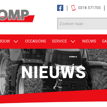
0318 571705
EBOUW
OCCASIONS
SERVICE
NIEUWS
GA
NIEUWS