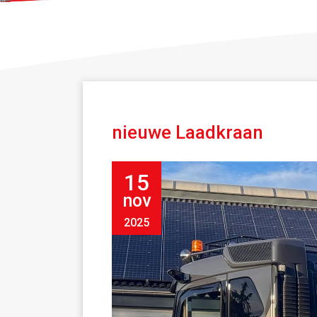
nieuwe Laadkraan
15
nov
2025