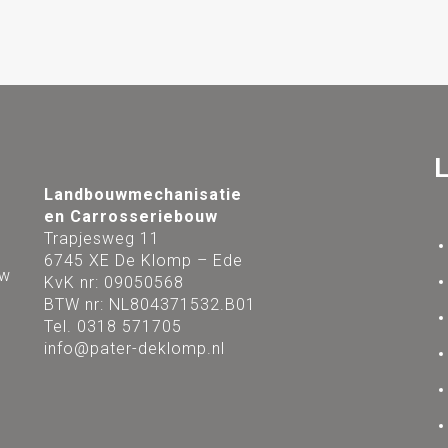
Landbouwmechanisatie
en Carrosseriebouw
Trapjesweg 11
6745 XE De Klomp – Ede
uw
KvK nr: 09050568
BTW nr: NL804371532.B01
Tel. 0318 571705
.
info@pater-deklomp.nl