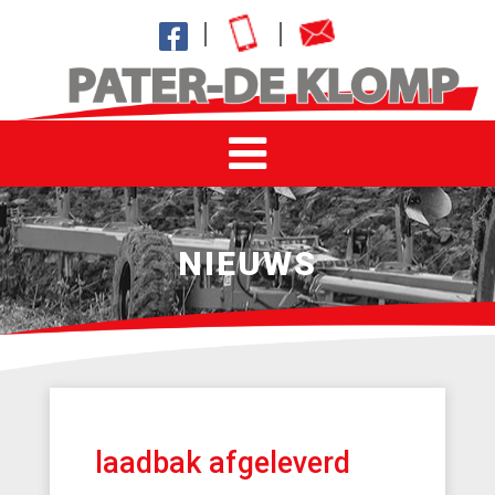
NIEUWS
laadbak afgeleverd